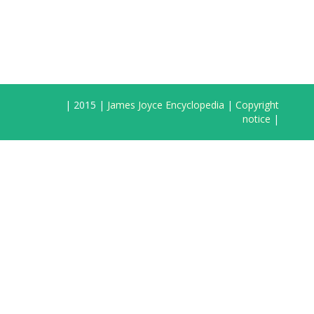
| 2015 |
James Joyce Encyclopedia
|
Copyright
notice
|